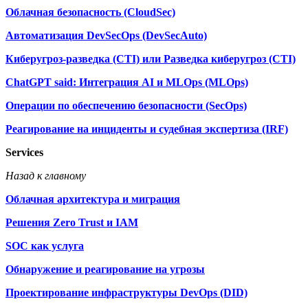
Облачная безопасность (CloudSec)
Автоматизация DevSecOps (DevSecAuto)
Киберугроз-разведка (CTI) или Разведка киберугроз (CTI)
ChatGPT said: Интеграция AI и MLOps (MLOps)
Операции по обеспечению безопасности (SecOps)
Реагирование на инциденты и судебная экспертиза (IRF)
Services
Назад к главному
Облачная архитектура и миграция
Решения Zero Trust и IAM
SOC как услуга
Обнаружение и реагирование на угрозы
Проектирование инфраструктуры DevOps (DID)