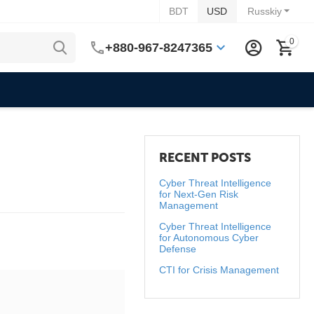
BDT
USD
Russkiy
0
+880-967-8247365
RECENT POSTS
Cyber Threat Intelligence
for Next-Gen Risk
Management
Cyber Threat Intelligence
for Autonomous Cyber
Defense
CTI for Crisis Management