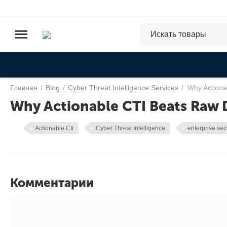
Главная
/
Blog
/
Cyber Threat Intelligence Services
/
Why Actiona
Why Actionable CTI Beats Raw 
Actionable Cti
Cyber Threat Intelligence
enterprise sec
Комментарии