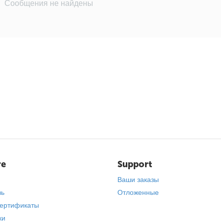
Сообщения не найдены
re
Support
Ваши заказы
зь
Отложенные
ертификаты
ки