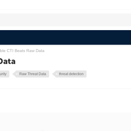
ble CTI Beats Raw Data
Data
urity
Raw Threat Data
threat detection