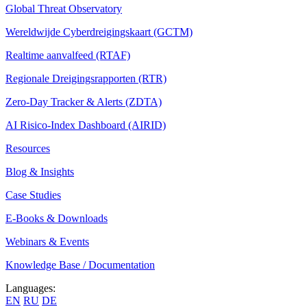
Global Threat Observatory
Wereldwijde Cyberdreigingskaart (GCTM)
Realtime aanvalfeed (RTAF)
Regionale Dreigingsrapporten (RTR)
Zero-Day Tracker & Alerts (ZDTA)
AI Risico-Index Dashboard (AIRID)
Resources
Blog & Insights
Case Studies
E-Books & Downloads
Webinars & Events
Knowledge Base / Documentation
Languages:
EN
RU
DE