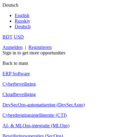
Deutsch
English
Russkiy
Deutsch
BDT
USD
Anmelden
|
Registrieren
Sign in to get more opportunities
Back to main
ERP Software
Cyberbeveiliging
Cloudbeveiliging
DevSecOps-automatisering (DevSecAuto)
Cyberdreigingsintelligentie (CTI)
AI- & MLOps-integratie (MLOps)
Beveiligingsoperaties (SecOps)