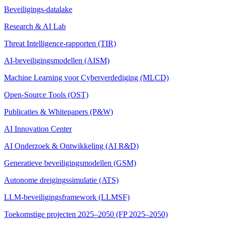
Beveiligings-datalake
Research & AI Lab
Threat Intelligence-rapporten (TIR)
AI-beveiligingsmodellen (AISM)
Machine Learning voor Cyberverdediging (MLCD)
Open-Source Tools (OST)
Publicaties & Whitepapers (P&W)
AI Innovation Center
AI Onderzoek & Ontwikkeling (AI R&D)
Generatieve beveiligingsmodellen (GSM)
Autonome dreigingssimulatie (ATS)
LLM-beveiligingsframework (LLMSF)
Toekomstige projecten 2025–2050 (FP 2025–2050)