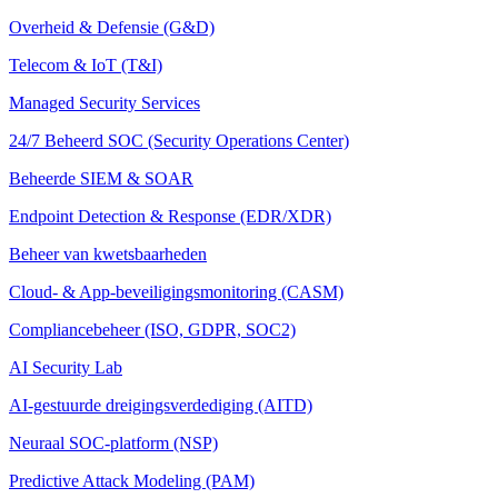
Overheid & Defensie (G&D)
Telecom & IoT (T&I)
Managed Security Services
24/7 Beheerd SOC (Security Operations Center)
Beheerde SIEM & SOAR
Endpoint Detection & Response (EDR/XDR)
Beheer van kwetsbaarheden
Cloud- & App-beveiligingsmonitoring (CASM)
Compliancebeheer (ISO, GDPR, SOC2)
AI Security Lab
AI-gestuurde dreigingsverdediging (AITD)
Neuraal SOC-platform (NSP)
Predictive Attack Modeling (PAM)