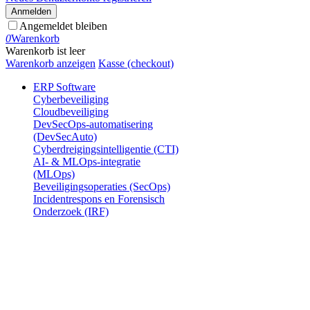
Anmelden
Angemeldet bleiben
0
Warenkorb
Warenkorb ist leer
Warenkorb anzeigen
Kasse (checkout)
ERP Software
Cyberbeveiliging
Cloudbeveiliging
DevSecOps-automatisering
(DevSecAuto)
Cyberdreigingsintelligentie (CTI)
AI- & MLOps-integratie
(MLOps)
Beveiligingsoperaties (SecOps)
Incidentrespons en Forensisch
Onderzoek (IRF)